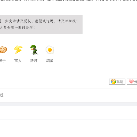
握手
雷人
路过
鸡蛋
邀请
过