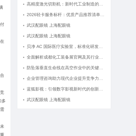
高精度激光切割机：新时代工业制造的革命者
满
2026轻卡服务标杆：优质产品推荐清单与选型全指南
付
武汉配眼镜 上海配眼镜
武汉配眼镜 上海配眼镜
在
贝净 AC 国际医疗实验室，标准化研发体系全解析
全面解析成都化工装备展官网及其行业影响力
防坠落垂直生命线在高空作业中的关键应用与安全保障
合
企业管理咨询助力现代企业提升竞争力的实践与策略
蓝狐影视：引领数字影视新时代的创新力量
竞
武汉配眼镜 上海配眼镜
加多
需
未
重